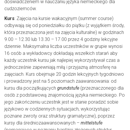
doświadczeniem w nauczaniu języka niemieckiego dla
cudzoziemców.
Kurs
: Zajęcia na kursie wakacyjnym (summer course)
odbywają się od poniedziałku do piątku (z wyjątkiem środy,
która przeznaczona jest na zajęcia kulturalne) w godzinach
9.00 – 12.30 lub 13.30 – 17.00 przez 4 godziny lekcyjne
dziennie. Maksymalna liczba uczestników w grupie wynosi
16 osób a wykładowcy dokładają wszelkich starań aby
każdy uczestnik kursu jak najlepiej wykorzystywał czas a
jednocześnie zapewniają miłą i przyjazną atmosferę na
zajęciach. Kurs obejmuje 20 godzin lekcyjnych tygodniowo
i prowadzony jest na 5 poziomach zaawansowania: od
kursu dla początkujących
grundstufe
(przeznaczonego dla
osób z podstawową znajomością języka niemieckiego. Po
jego zakończeniu uczestnik jest w stanie poradzić sobie
językowo w codziennych sytuacjach, wykorzystując
poznane zwroty oraz struktury gramatyczne), poprzez
kursy dla średniozaawansowanych –
mittelstufe
(pomagające w poznaniu bardziej złożonych struktur