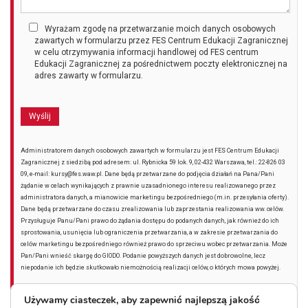
Wyrażam zgodę na przetwarzanie moich danych osobowych
zawartych w formularzu przez FES Centrum Edukacji Zagranicznej
w celu otrzymywania informacji handlowej od FES centrum
Edukacji Zagranicznej za pośrednictwem poczty elektronicznej na
adres zawarty w formularzu.
Administratorem danych osobowych zawartych w formularzu jest FES Centrum Edukacji
Zagranicznej z siedzibą pod adresem: ul. Rybnicka 59 lok. 9, 02-432 Warszawa, tel.: 22-826 03
09, e-mail: kursy@fes.waw.pl. Dane będą przetwarzane do podjęcia działań na Pana/Pani
żądanie w celach wynikających z prawnie uzasadnionego interesu realizowanego przez
administratora danych, a mianowicie marketingu bezpośredniego (m.in. przesyłania oferty).
Dane będą przetwarzane do czasu zrealizowania lub zaprzestania realizowania ww. celów.
Przysługuje Panu/Pani prawo do żądania dostępu do podanych danych, jak również do ich
sprostowania, usunięcia lub ograniczenia przetwarzania, a w zakresie przetwarzania do
celów marketingu bezpośredniego również prawo do sprzeciwu wobec przetwarzania. Może
Pan/Pani wnieść skargę do GIODO. Podanie powyższych danych jest dobrowolne, lecz
niepodanie ich będzie skutkowało niemożnością realizacji celów, o których mowa powyżej.
Używamy ciasteczek, aby zapewnić najlepszą jakość