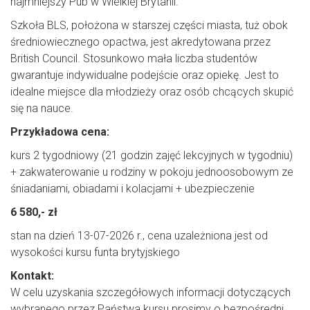
najmniejszy Pub w Wielkiej Brytanii.
Szkoła BLS, położona w starszej części miasta, tuż obok
średniowiecznego opactwa, jest akredytowana przez
British Council. Stosunkowo mała liczba studentów
gwarantuje indywidualne podejście oraz opiekę. Jest to
idealne miejsce dla młodzieży oraz osób chcących skupić
się na nauce.
Przykładowa cena:
kurs 2 tygodniowy (21 godzin zajęć lekcyjnych w tygodniu)
+ zakwaterowanie u rodziny w pokoju jednoosobowym ze
śniadaniami, obiadami i kolacjami + ubezpieczenie
6 580,- zł
stan na dzień 13-07-2026 r., cena uzależniona jest od
wysokości kursu funta brytyjskiego
Kontakt:
W celu uzyskania szczegółowych informacji dotyczących
wybranego przez Państwa kursu prosimy o bezpośredni